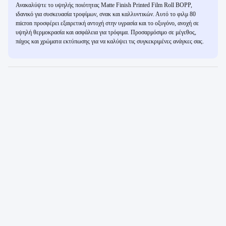
Ανακαλύψτε το υψηλής ποιότητας Matte Finish Printed Film Roll BOPP,
ιδανικό για συσκευασία τροφίμων, σνακ και καλλυντικών. Αυτό το φιλμ 80
micron προσφέρει εξαιρετική αντοχή στην υγρασία και το οξυγόνο, ανοχή σε
υψηλή θερμοκρασία και ασφάλεια για τρόφιμα. Προσαρμόσιμο σε μέγεθος,
πάχος και χρώματα εκτύπωσης για να καλύψει τις συγκεκριμένες ανάγκες σας.