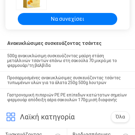
συσκευάζοντας τσάντα
κατώτατων καραμελών
φραγμών
Να συνεχίσει
Ανακυκλώσιμες συσκευάζοντας τσάντες
500g ανακυκλώσιμη συσκευάζοντας μαύρη στάση
μεταλλινών τσαντών επάνω στη σακούλα 70 μικρά με το
φερμουάρ/τη βαλβίδα
Προσαρμοσμένες ανακυκλώσιμες συσκευάζοντας τσάντες
τυπωμένων υλών για τα άλατα 250g 500g λουτρών
Γαστρονομική πιπεριών PE PE επίπεδων κατώτατων σημείων
φερμουάρ απόδειξη αέρα σακουλών 170g μισή διαφανής
Λαϊκή κατηγορία
Όλα
Συσκευάζοντας 
Βιοδιασπάσιμες 