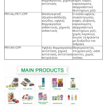
θερμοκρασίας, χημική
κάρρυ, κάρρυ,
αντίσταση
καρυκεύματα,
απορρυπαντικό
πλυντηρίων, ρύζι
PRY/AL/PET/CPP
Moisture-proof,
Η σούπα υψηλός-
οξυγόνο-απόδειξη,
συγκέντρωσης,
ευώδης, υψηλής
καφές, κλίβανος,
θερμοκρασίας
καρυκεύματα,
ανθεκτικός, χημικός
απορρυπαντικό
ανθεκτικός
πλυντηρίων, ρύζι,
χυμός λεμονιών,
ένωσε τα προϊόντα
με διοξείδιο του
άνθρακα
PRY/NY/CPP
Υψηλής θερμοκρασίας
Μαγειρεύοντας,
αντίσταση, χημική
στιγμιαίο ρύζι, udon
αντίσταση, αντίσταση
νουντλς, χυμός
πετρελαίου
σούπας