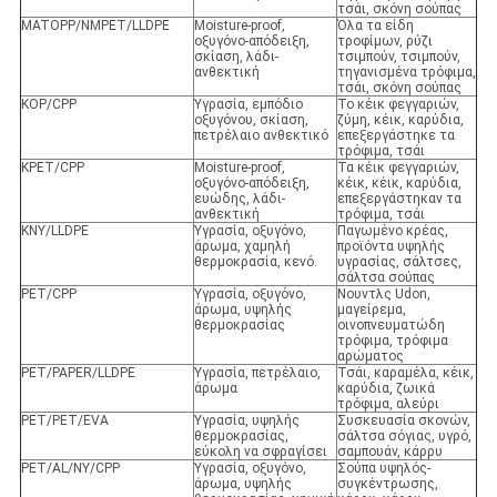
τσάι, σκόνη σούπας
MATOPP/NMPET/LLDPE
Moisture-proof,
Όλα τα είδη
οξυγόνο-απόδειξη,
τροφίμων, ρύζι
σκίαση, λάδι-
τσιμπούν, τσιμπούν,
ανθεκτική
τηγανισμένα τρόφιμα,
τσάι, σκόνη σούπας
KOP/CPP
Υγρασία, εμπόδιο
Το κέικ φεγγαριών,
οξυγόνου, σκίαση,
ζύμη, κέικ, καρύδια,
πετρέλαιο ανθεκτικό
επεξεργάστηκε τα
τρόφιμα, τσάι
KPET/CPP
Moisture-proof,
Τα κέικ φεγγαριών,
οξυγόνο-απόδειξη,
κέικ, κέικ, καρύδια,
ευώδης, λάδι-
επεξεργάστηκαν τα
ανθεκτική
τρόφιμα, τσάι
KNY/LLDPE
Υγρασία, οξυγόνο,
Παγωμένο κρέας,
άρωμα, χαμηλή
προϊόντα υψηλής
θερμοκρασία, κενό.
υγρασίας, σάλτσες,
σάλτσα σούπας
PET/CPP
Υγρασία, οξυγόνο,
Νουντλς Udon,
άρωμα, υψηλής
μαγείρεμα,
θερμοκρασίας
οινοπνευματώδη
τρόφιμα, τρόφιμα
αρώματος
PET/PAPER/LLDPE
Υγρασία, πετρέλαιο,
Τσάι, καραμέλα, κέικ,
άρωμα
καρύδια, ζωικά
τρόφιμα, αλεύρι
PET/PET/EVA
Υγρασία, υψηλής
Συσκευασία σκονών,
θερμοκρασίας,
σάλτσα σόγιας, υγρό,
εύκολη να σφραγίσει
σαμπουάν, κάρρυ
PET/AL/NY/CPP
Υγρασία, οξυγόνο,
Σούπα υψηλός-
άρωμα, υψηλής
συγκέντρωσης,