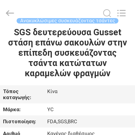
Yucai
Color
Printing
Co.,
Ltd..
Ανακυκλώσιμες συσκευάζοντας τσάντες
All
Rights
SGS δευτερεύουσα Gusset
ΣΠΊΤΙ
Reserved.
στάση επάνω σακουλών στην
ΠΡΟΪΌΝΤΑ
επίπεδη συσκευάζοντας
τσάντα κατώτατων
ΠΕΡΊΠΟΥ
καραμελών φραγμών
ΕΜΕΊΣ
Τόπος
Κίνα
καταγωγής:
ΓΎΡΟΣ
ΕΡΓΟΣΤΑΣΊΩΝ
Μάρκα:
YC
Πιστοποίηση:
FDA,SGS,BRC
ΠΟΙΟΤΙΚΌΣ
Αριθμό
Κανένας διαθέσιμος