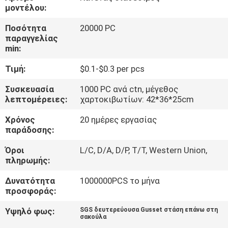
ΈΛΕΓΧΟΣ
μοντέλου:
Ποσότητα
20000 PC
ΜΑΣ
παραγγελίας
min:
ΕΛΆΤΕ
Τιμή:
$0.1-$0.3 per pcs
ΣΕ
ΕΠΑΦΉ
Συσκευασία
1000 PC ανά ctn, μέγεθος
λεπτομέρειες:
χαρτοκιβωτίων: 42*36*25cm
ΜΕ
Χρόνος
20 ημέρες εργασίας
παράδοσης:
ΖΗΤΉΣΤΕ
Όροι
L/C, D/A, D/P, T/T, Western Union,
ΈΝΑ
πληρωμής:
ΑΠΌΣΠΑΣΜΑ
Δυνατότητα
1000000PCS το μήνα
προσφοράς:
SITEMAP
Υψηλό φως:
SGS δευτερεύουσα Gusset στάση επάνω στη
σακούλα
,