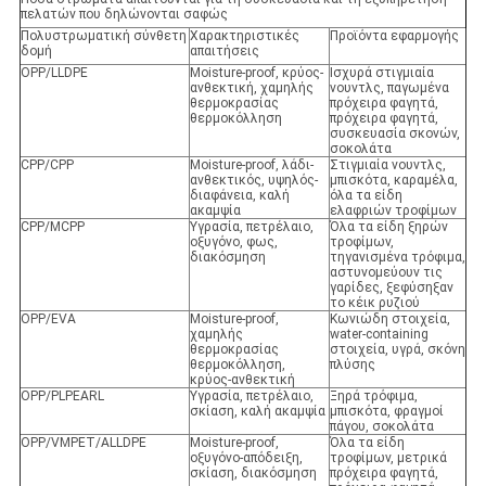
πελατών που δηλώνονται σαφώς
Πολυστρωματική σύνθετη
Χαρακτηριστικές
Προϊόντα εφαρμογής
δομή
απαιτήσεις
OPP/LLDPE
Moisture-proof, κρύος-
Ισχυρά στιγμιαία
ανθεκτική, χαμηλής
νουντλς, παγωμένα
θερμοκρασίας
πρόχειρα φαγητά,
θερμοκόλληση
πρόχειρα φαγητά,
συσκευασία σκονών,
σοκολάτα
CPP/CPP
Moisture-proof, λάδι-
Στιγμιαία νουντλς,
ανθεκτικός, υψηλός-
μπισκότα, καραμέλα,
διαφάνεια, καλή
όλα τα είδη
ακαμψία
ελαφριών τροφίμων
CPP/MCPP
Υγρασία, πετρέλαιο,
Όλα τα είδη ξηρών
οξυγόνο, φως,
τροφίμων,
διακόσμηση
τηγανισμένα τρόφιμα,
αστυνομεύουν τις
γαρίδες, ξεφύσηξαν
το κέικ ρυζιού
OPP/EVA
Moisture-proof,
Κωνιώδη στοιχεία,
χαμηλής
water-containing
θερμοκρασίας
στοιχεία, υγρά, σκόνη
θερμοκόλληση,
πλύσης
κρύος-ανθεκτική
OPP/PLPEARL
Υγρασία, πετρέλαιο,
Ξηρά τρόφιμα,
σκίαση, καλή ακαμψία
μπισκότα, φραγμοί
πάγου, σοκολάτα
OPP/VMPET/ALLDPE
Moisture-proof,
Όλα τα είδη
οξυγόνο-απόδειξη,
τροφίμων, μετρικά
σκίαση, διακόσμηση
πρόχειρα φαγητά,