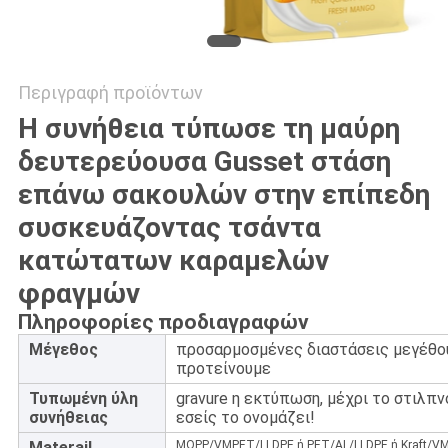
Περιγραφή προϊόντων
Η συνήθεια τύπωσε τη μαύρη
δευτερεύουσα Gusset στάση
επάνω σακουλών στην επίπεδη
συσκευάζοντας τσάντα
κατώτατων καραμελών
φραγμών
Πληροφορίες προδιαγραφών
Μέγεθος
προσαρμοσμένες διαστάσεις μεγέθου
προτείνουμε
Τυπωμένη ύλη
gravure η εκτύπωση, μέχρι το στιλπν
συνήθειας
εσείς το ονομάζει!
Materail
MOPP/VMPET/LLDPE ή PET/AL/LLDPE ή Kraft/V