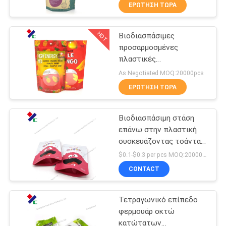
ΈΛΕΓΧΟΣ
ΕΡΏΤΗΣΗ ΤΏΡΑ
HOT
Βιοδιασπάσιμες
ΜΑΣ
23
προσαρμοσμένες
ΕΛΆΤΕ
πλαστικές
Ανακυκλώσιμες
ΣΕ
συσκευάζοντας τσάντες
As Negotiated MOQ:20000pcs
συσκευάζοντας
ΕΠΑΦΉ
ΕΡΏΤΗΣΗ ΤΏΡΑ
τσάντες
ΜΕ
Βιοδιασπάσιμη στάση
επάνω στην πλαστική
ΖΗΤΉΣΤΕ
συσκευάζοντας τσάντα
72
για τα τρόφιμα και τα
ΈΝΑ
$0.1-$0.3 per pcs MOQ:20000 PC
τρόφιμα της Pet
Ρόλος ταινιών
CONTACT
ΑΠΌΣΠΑΣΜΑ
συσκευασίας
Τετραγωνικό επίπεδο
SITEMAP
τροφίμων
φερμουάρ οκτώ
κατώτατων