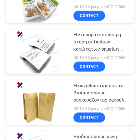
βιοδιασπάσιμο
PRIVACY
$0.1-$0.3 per pcs MOQ:20000 PC
συσκευάζοντας τσαντών
CONTACT
POLICY
κιβωτίων πλευρά που
83
σφραγίζεται
Στάση επάνω στη
Η λιπασματοποιήσιμη
στάση επίπεδων
σακούλα φερμουάρ
κατώτατων σημείων
επάνω στη σακούλα
$0.1-$0.3 per pcs MOQ:20000 PC
σχολιάζει τη συμπίεση
CONTACT
αέρα τέρματος
Η συνήθεια τύπωσε τη
21
βιοδιασπάσιμη
Συσκευασία
συσκευάζοντας σακούλα
καρυδιών τσαγιού καφέ
$0.1-$0.3 per pcs MOQ:20000 PC
σακουλών
φερμουάρ Pla τσαντών
CONTACT
λιπασματοποιήσιμη
ανταπαντήσεων
Βιοδιασπάσιμη κενή