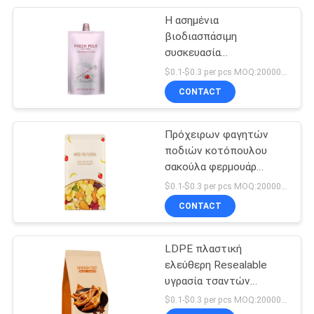
Η ασημένια
7
βιοδιασπάσιμη
Κρύα ταινία
συσκευασία
κατανάλωσης τοποθετεί
$0.1-$0.3 per pcs MOQ:20000 PC
σφραγίδων
την ανακυκλώσιμη
CONTACT
σακούλα σίφουνων
ανταπαντήσεων 10ml
30ml 200ml σε σάκκο
Πρόχειρων φαγητών
ποδιών κοτόπουλου
σακούλα φερμουάρ
23
επίπεδων κατώτατων
$0.1-$0.3 per pcs MOQ:20000 PC
συσκευασία
σημείων 85
CONTACT
βιοδιασπάσιμη
σακουλών
συσκευάζοντας τσαντών
μικρού
LDPE πλαστική
σωλήνων
ελεύθερη Resealable
υγρασία τσαντών
συσκευασίας τροφίμων
$0.1-$0.3 per pcs MOQ:20000 PC
δειγμάτων - απόδειξη