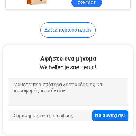
CONTACT
6
Ασφαλείς για τα
παιδιά τσάντες
Δείτε περισσότερων
φερμουάρ
Αφήστε ένα μήνυμα
We bellen je snel terug!
26
Δευτερεύουσες
Gusset τσάντες
58