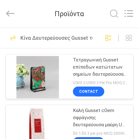
Yucai
Color
Printing
Προϊόντα
Co.,
Ltd..
All
Rights
ΣΠΊΤΙ
Reserved.
30
Κίνα Δευτερεύουσες Gusset τσάντες
Συσκευάζοντας
ΠΡΟΪΌΝΤΑ
τσάντες καφέ
Τετραγωνική Gusset
επίπεδων κατώτατων
ΠΕΡΊΠΟΥ
σημείων δευτερεύουσα
ΕΜΕΊΣ
πλαστική τσάντα
USD0.2-USD0.3 Per Pcs MOQ:20000pcs
φερμουάρ Doypack
CONTACT
σακουλών
44
ΓΎΡΟΣ
Βιοδιασπάσιμες
Καλή Gusset cOem
ΕΡΓΟΣΤΑΣΊΩΝ
σφράγισης
συσκευάζοντας
δευτερεύουσα μαύρη UV
ΠΟΙΟΤΙΚΌΣ
εκτύπωση τσαντών
$0.1-$0.3 per pcs MOQ:20000 PC
τσάντες