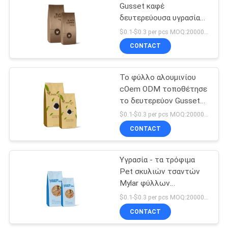
Gusset καφέ
δευτερεύουσα υγρασία
18
τσαντών - απόδειξη
$0.1-$0.3 per pcs MOQ:20000 PC
ΣΑΚΟΥΛΑ
CONTACT
ΕΓΓΡΑΦΟΥ ΤΗΣ
Το φύλλο αλουμινίου
KRAFT
cOem ODM τοποθέτησε
το δευτερεύον Gusset
σκοτεινό τσάι τσαντών
$0.1-$0.3 per pcs MOQ:20000 PC
σε στρώματα που
CONTACT
12
συσκευάζει 150g
Τσάντα
Υγρασία - τα τρόφιμα
Pet σκυλιών τσαντών
συσκευασίας
Mylar φύλλων
τροφίμων της Pet
αλουμινίου αργιλίου
$0.1-$0.3 per pcs MOQ:20000 PC
απόδειξης
CONTACT
μεταχειρίζονται τη