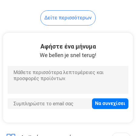
συσκευασία
7
Δείτε περισσότερων
Κρύα ταινία
σφραγίδων
Αφήστε ένα μήνυμα
We bellen je snel terug!
23
συσκευασία
σακουλών
σωλήνων