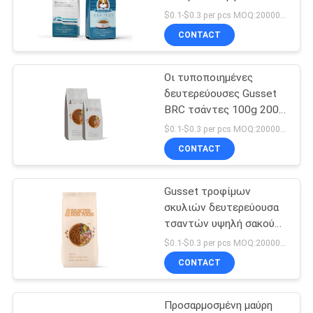
τροφίμων σκυλιών της
PRIVACY
$0.1-$0.3 per pcs MOQ:20000 PC
Pet ζωοτροφών
CONTACT
POLICY
83
Στάση επάνω στη
Οι τυποποιημένες
δευτερεύουσες Gusset
σακούλα φερμουάρ
BRC τσάντες 100g 200g
μεταχειρίζονται τη
$0.1-$0.3 per pcs MOQ:20000 PC
σακούλα συσκευασίας
CONTACT
τροφίμων
Gusset τροφίμων
21
σκυλιών δευτερεύουσα
Συσκευασία
τσαντών υψηλή σακούλα
1kg φύλλων αλουμινίου
$0.1-$0.3 per pcs MOQ:20000 PC
σακουλών
εμποδίων αεροστεγής
CONTACT
ανταπαντήσεων
Προσαρμοσμένη μαύρη