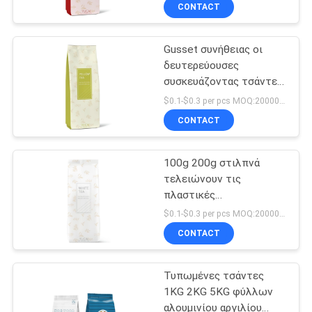
τσαγιού 100G
ΈΛΕΓΧΟΣ
CONTACT
Gusset συνήθειας οι
ΜΑΣ
23
δευτερεύουσες
ΕΛΆΤΕ
συσκευάζοντας τσάντες
Ανακυκλώσιμες
ΣΕ
τσαγιού τοποθέτησαν
$0.1-$0.3 per pcs MOQ:20000 PC
συσκευάζοντας
την πλαστική μεταλλίνη
ΕΠΑΦΉ
CONTACT
που τελείωσαν
τσάντες
ΜΕ
αδιάβροχη σε στρώματα
100g 200g στιλπνά
τελειώνουν τις
ΖΗΤΉΣΤΕ
πλαστικές
72
δευτερεύουσες Gusset
ΈΝΑ
$0.1-$0.3 per pcs MOQ:20000 PC
τσάντες με τη
Ρόλος ταινιών
CONTACT
ΑΠΌΣΠΑΣΜΑ
συσκευασία τσαγιού
βαλβίδων
συσκευασίας
Τυπωμένες τσάντες
SITEMAP
τροφίμων
1KG 2KG 5KG φύλλων
αλουμινίου αργιλίου