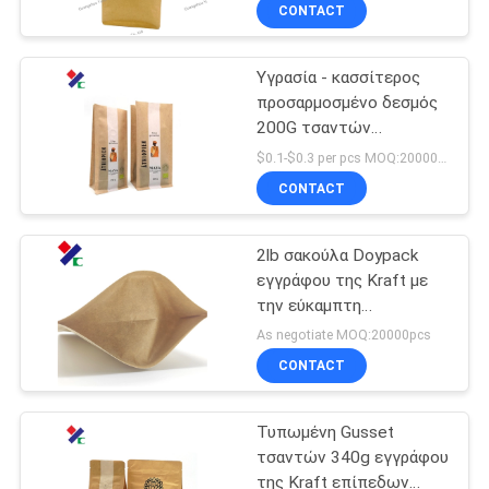
συσκευασίας τροφίμων
ΈΛΕΓΧΟΣ
CONTACT
φερμουάρ
Υγρασία - κασσίτερος
ΜΑΣ
23
προσαρμοσμένο δεσμός
ΕΛΆΤΕ
200G τσαντών
Ανακυκλώσιμες
ΣΕ
εγγράφου επίπεδων
$0.1-$0.3 per pcs MOQ:20000 PC
συσκευάζοντας
κατώτατων σημείων
ΕΠΑΦΉ
CONTACT
απόδειξης
τσάντες
ΜΕ
2lb σακούλα Doypack
εγγράφου της Kraft με
ΖΗΤΉΣΤΕ
την εύκαμπτη
72
συσκευάζοντας στάση
ΈΝΑ
As negotiate MOQ:20000pcs
φερμουάρ επάνω στο
Ρόλος ταινιών
CONTACT
ΑΠΌΣΠΑΣΜΑ
εμπόδιο
συσκευασίας
Τυπωμένη Gusset
SITEMAP
τροφίμων
τσαντών 340g εγγράφου
της Kraft επίπεδων