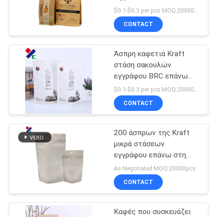
κατώτατων σημείων
PRIVACY
$0.1-$0.3 per pcs MOQ:20000 PC
μισή βαλβίδα φερμουάρ
CONTACT
POLICY
για το φασόλι καφέ
83
Στάση επάνω στη
Άσπρη καφετιά Kraft
στάση σακουλών
σακούλα φερμουάρ
εγγράφου BRC επάνω
στην τσάντα για το τσάι
$0.1-$0.3 per pcs MOQ:20000 PC
καφέ
CONTACT
200 άσπρων της Kraft
21
μικρά στάσεων
Συσκευασία
εγγράφου επάνω στη
σακούλα με το παράθυρο
As Negotiated MOQ:20000pcs
σακουλών
βιοδιασπάσιμο
CONTACT
ανταπαντήσεων
Καφές που συσκευάζει