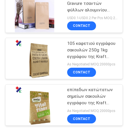
Gravure τσαντών
φύλλων αλουμινίου
18
αργιλίου κλειδαριών
USD0.1-USD0.2 Per Pcs MOQ:20000pcs
φερμουάρ σακουλών
ΣΑΚΟΥΛΑ
CONTACT
εγγράφου της Kraft τη
ΕΓΓΡΑΦΟΥ ΤΗΣ
βιοδιασπάσιμη
εκτύπωση
105 καφετιού εγγράφου
KRAFT
σακουλών 250g 1kg
εγγράφου της Kraft
μικρών τσάντες με μια
As Negotiated MOQ:20000pcs
βαλβίδα τρόπων
CONTACT
12
Τσάντα
επίπεδων κατώτατων
σημείων σακουλών
συσκευασίας
εγγράφου της Kraft
τροφίμων της Pet
φύλλων αλουμινίου
As Negotiated MOQ:20000pcs
αλουμινίου Gravure
CONTACT
τσαντών 120micron