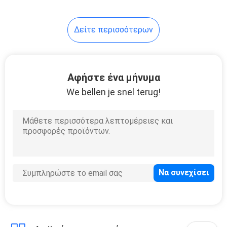
εκτύπωση
7
Δείτε περισσότερων
Κρύα ταινία
σφραγίδων
Αφήστε ένα μήνυμα
We bellen je snel terug!
23
συσκευασία
σακουλών
σωλήνων