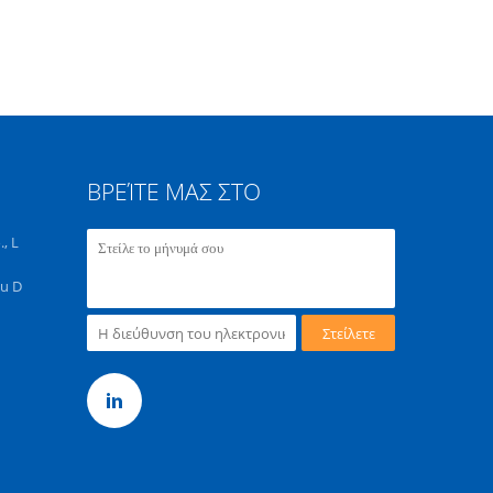
ΒΡΕΊΤΕ ΜΑΣ ΣΤΟ
, L
du D
Στείλετε