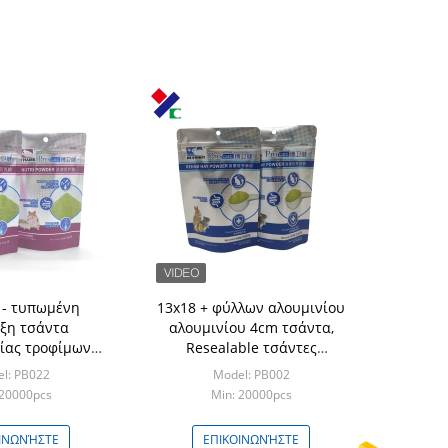
 - τυπωμένη
13x18 + φύλλων αλουμινίου
ξη τσάντα
αλουμινίου 4cm τσάντα,
ίας τροφίμων
Resealable τσάντες
ν Mylar με
60microns σακουλών βαθμού
l: PB022
Model: PB002
τροφίμων
 20000pcs
Min: 20000pcs
ΙΝΩΝΉΣΤΕ
ΕΠΙΚΟΙΝΩΝΉΣΤΕ