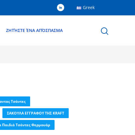
Greek
Ε
ΖΗΤΉΣΤΕ ΈΝΑ ΑΠΌΣΠΑΣΜΑ
οντας Τσάντες
ΣΑΚΟΥΛΑ ΕΓΓΡΑΦΟΥ ΤΗΣ KRAFT
α Παιδιά Τσάντες Φερμουάρ