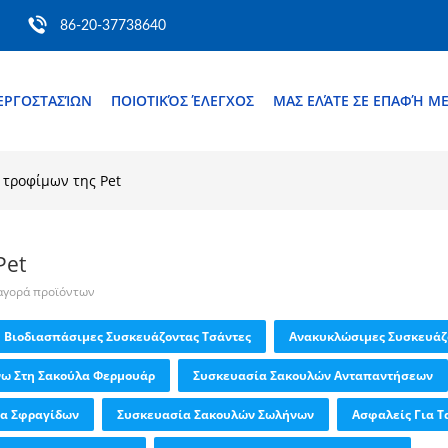
86-20-37738640
ΕΡΓΟΣΤΑΣΊΩΝ
ΠΟΙΟΤΙΚΌΣ ΈΛΕΓΧΟΣ
ΜΑΣ ΕΛΆΤΕ ΣΕ ΕΠΑΦΉ Μ
τροφίμων της Pet
Pet
 αγορά προϊόντων
Βιοδιασπάσιμες Συσκευάζοντας Τσάντες
Ανακυκλώσιμες Συσκευάζ
νω Στη Σακούλα Φερμουάρ
Συσκευασία Σακουλών Ανταπαντήσεων
ία Σφραγίδων
Συσκευασία Σακουλών Σωλήνων
Ασφαλείς Για Τ