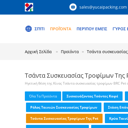
sales@yucaipacking.com
ΣΠΊΤΙ
ΠΡΟΪΌΝΤΑ
ΠΕΡΊΠΟΥ ΕΜΕΊΣ
ΓΎΡΟΣ 
Αρχική Σελίδα
Προϊόντα
Τσάντα συσκευασίας 
Τσάντα Συσκευασίας Τροφίμων Της 
Ηγετική θέση της Κίνας Τσάντα συσκευασίας τροφίμων BRC Pet
Όλα Τα Προϊόντα
Συσκευάζοντας Τσάντες Καφέ
Ρόλος Ταινιών Συσκευασίας Τροφίμων
Στάση Επά
Τσάντα Συσκευασίας Τροφίμων Της Pet
Κρύα Ταιν