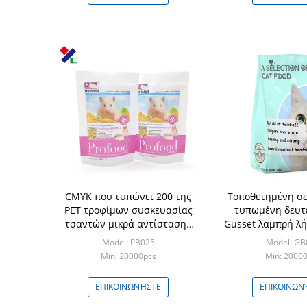
CMYK που τυπώνει 200 της
Τοποθετημένη σ
PET τροφίμων συσκευασίας
τυπωμένη δευτ
τσαντών μικρά αντίστασης
Gusset λαμπρή λ
οξυγόνου
συσκευασίας τρ
Model: PB025
Model: GB
PET
Min: 20000pcs
Min: 2000
ΕΠΙΚΟΙΝΩΝΉΣΤΕ
ΕΠΙΚΟΙΝΩΝ