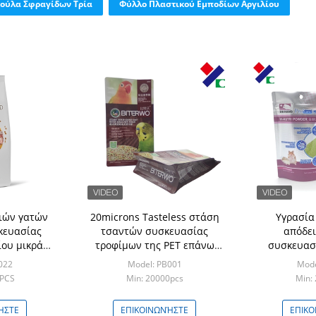
ούλα Σφραγίδων Τρία
Φύλλο Πλαστικού Εμποδίων Αργιλίου
λιών γατών
20microns Tasteless στάση
Υγρασία
κευασίας
τσαντών συσκευασίας
απόδει
ίου μικρά
τροφίμων της PET επάνω
συσκευασ
αλουμινίου
στην τσάντα ISO 9001
σκυλιώ
022
Model: PB001
Mode
ό εμπόδιο
φύλλων αλουμινίου αργιλίου
0PCS
Min: 20000pcs
Min:
ών
επικυρωμένη
ΉΣΤΕ
ΕΠΙΚΟΙΝΩΝΉΣΤΕ
ΕΠΙΚΟ