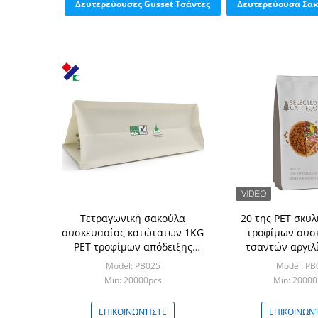
Δευτερεύουσες Gusset Τσάντες
Δευτερεύουσα Σακ
Τετραγωνική σακούλα
20 της PET σκυ
συσκευασίας κατώτατων 1KG
τροφίμων συσ
PET τροφίμων απόδειξης
τσαντών αργιλ
σκόνης
στάσεων φύλλων 
Model: PB025
Model: PB
επάνω στο υψηλ
Min: 20000pcs
Min: 2000
σακουλ
ΕΠΙΚΟΙΝΩΝΉΣΤΕ
ΕΠΙΚΟΙΝΩΝ