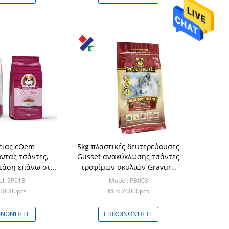
ειας cOem
5kg πλαστικές δευτερεύουσες
ντας τσάντες,
Gusset ανακύκλωσης τσάντες
τάση επάνω στις
τροφίμων σκυλιών Gravure
ε το φερμουάρ
180 μικρού εκτύπωση
l: SP013
Model: PB003
 20000pcs
Min: 20000pcs
ΙΝΩΝΉΣΤΕ
ΕΠΙΚΟΙΝΩΝΉΣΤΕ