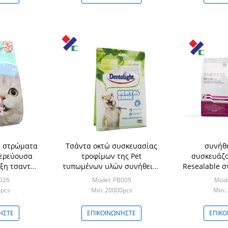
ε στρώματα
Τσάντα οκτώ συσκευασίας
συνήθ
ερεύουσα
τροφίμων της Pet
συσκευάζο
ήξη τσαντών
τυπωμένων υλών συνήθειας
Resealable σ
οφίμων της
πλευρά που σφραγίζει τη
τσάντες μ
026
Model: PB005
Mode
μεταλλίνη 2KG 120 μικρό
0pcs
Min: 20000pcs
Min:
ΉΣΤΕ
ΕΠΙΚΟΙΝΩΝΉΣΤΕ
ΕΠΙΚΟ