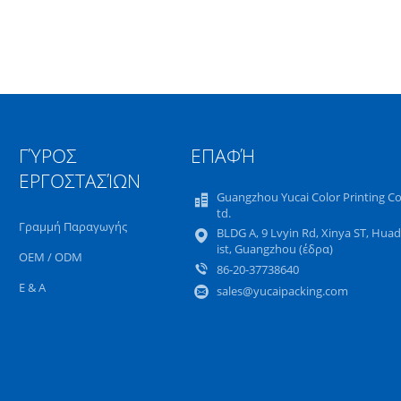
ΓΎΡΟΣ
ΕΠΑΦΉ
ΕΡΓΟΣΤΑΣΊΩΝ
Guangzhou Yucai Color Printing Co.
td.
Γραμμή Παραγωγής
BLDG Α, 9 Lvyin Rd, Xinya ST, Hua
ist, Guangzhou (έδρα)
OEM / ODM
86-20-37738640
Ε & Α
sales@yucaipacking.com