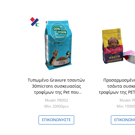
Τυπωμένο Gravure τσαντών
Προσαρμοσμένη
30microns συσκευασίας
τσάντα συσκ
τροφίμων της Pet που
τροφίμων της PET
τυπώνει την
2 λιβρών επάνω 
Model: PB002
Model: P
επαναχρησιμοποιήσιμη
ISO 9001 εγκ
Min: 20000pcs
Min: 1000
στάση 2 κλ επάνω στη
σακούλα
ΕΠΙΚΟΙΝΩΝΉΣΤΕ
ΕΠΙΚΟΙΝΩΝ