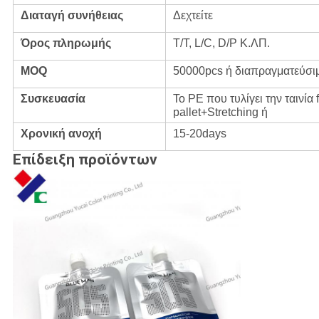
Διαταγή συνήθειας
Δεχτείτε
Όρος πληρωμής
T/T, L/C, D/P Κ.ΛΠ.
MOQ
50000pcs ή διαπραγματεύσι
Συσκευασία
Το PE που τυλίγει την ταινί
pallet+Stretching ή
Χρονική ανοχή
15-20days
Επίδειξη προϊόντων