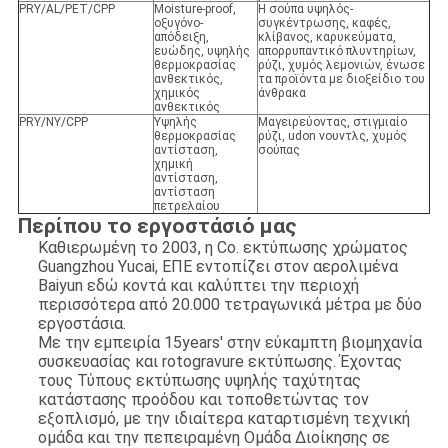
PRY/AL/PET/CPP
Moisture-proof,
Η σούπα υψηλός-
οξυγόνο-
συγκέντρωσης, καφές,
απόδειξη,
κλίβανος, καρυκεύματα,
ευώδης, υψηλής
απορρυπαντικό πλυντηρίων,
θερμοκρασίας
ρύζι, χυμός λεμονιών, ένωσε
ανθεκτικός,
τα προϊόντα με διοξείδιο του
χημικός
άνθρακα
ανθεκτικός
PRY/NY/CPP
Υψηλής
Μαγειρεύοντας, στιγμιαίο
θερμοκρασίας
ρύζι, udon νουντλς, χυμός
αντίσταση,
σούπας
χημική
αντίσταση,
αντίσταση
πετρελαίου
Περίπου το εργοστάσιό μας
Καθιερωμένη το 2003, η Co. εκτύπωσης χρώματος
Guangzhou Yucai, ΕΠΕ εντοπίζει στον αερολιμένα
Baiyun εδώ κοντά και καλύπτει την περιοχή
περισσότερα από 20.000 τετραγωνικά μέτρα με δύο
εργοστάσια.
Με την εμπειρία 15years' στην εύκαμπτη βιομηχανία
συσκευασίας και rotogravure εκτύπωσης. Έχοντας
τους Τύπους εκτύπωσης υψηλής ταχύτητας
κατάστασης προόδου και τοποθετώντας τον
εξοπλισμό, με την ιδιαίτερα καταρτισμένη τεχνική
ομάδα και την πεπειραμένη Ομάδα Διοίκησης σε