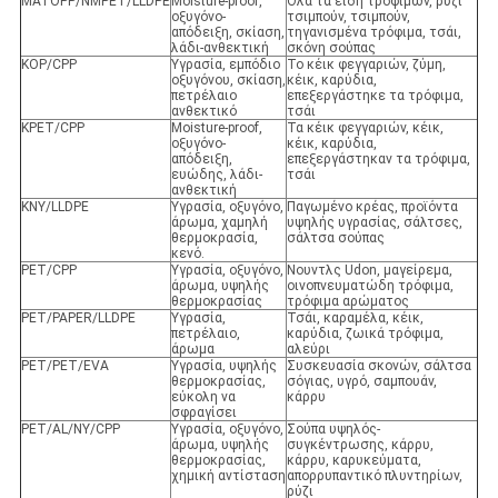
MATOPP/NMPET/LLDPE
Moisture-proof,
Όλα τα είδη τροφίμων, ρύζι
οξυγόνο-
τσιμπούν, τσιμπούν,
απόδειξη, σκίαση,
τηγανισμένα τρόφιμα, τσάι,
λάδι-ανθεκτική
σκόνη σούπας
KOP/CPP
Υγρασία, εμπόδιο
Το κέικ φεγγαριών, ζύμη,
οξυγόνου, σκίαση,
κέικ, καρύδια,
πετρέλαιο
επεξεργάστηκε τα τρόφιμα,
ανθεκτικό
τσάι
KPET/CPP
Moisture-proof,
Τα κέικ φεγγαριών, κέικ,
οξυγόνο-
κέικ, καρύδια,
απόδειξη,
επεξεργάστηκαν τα τρόφιμα,
ευώδης, λάδι-
τσάι
ανθεκτική
KNY/LLDPE
Υγρασία, οξυγόνο,
Παγωμένο κρέας, προϊόντα
άρωμα, χαμηλή
υψηλής υγρασίας, σάλτσες,
θερμοκρασία,
σάλτσα σούπας
κενό.
PET/CPP
Υγρασία, οξυγόνο,
Νουντλς Udon, μαγείρεμα,
άρωμα, υψηλής
οινοπνευματώδη τρόφιμα,
θερμοκρασίας
τρόφιμα αρώματος
PET/PAPER/LLDPE
Υγρασία,
Τσάι, καραμέλα, κέικ,
πετρέλαιο,
καρύδια, ζωικά τρόφιμα,
άρωμα
αλεύρι
PET/PET/EVA
Υγρασία, υψηλής
Συσκευασία σκονών, σάλτσα
θερμοκρασίας,
σόγιας, υγρό, σαμπουάν,
εύκολη να
κάρρυ
σφραγίσει
PET/AL/NY/CPP
Υγρασία, οξυγόνο,
Σούπα υψηλός-
άρωμα, υψηλής
συγκέντρωσης, κάρρυ,
θερμοκρασίας,
κάρρυ, καρυκεύματα,
χημική αντίσταση
απορρυπαντικό πλυντηρίων,
ρύζι