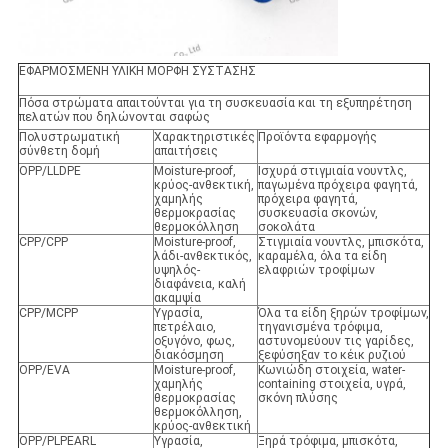
ΕΦΑΡΜΟΣΜΕΝΗ ΥΛΙΚΗ ΜΟΡΦΗ ΣΥΣΤΑΣΗΣ
Πόσα στρώματα απαιτούνται για τη συσκευασία και τη εξυπηρέτηση
πελατών που δηλώνονται σαφώς
Πολυστρωματική
Χαρακτηριστικές
Προϊόντα εφαρμογής
σύνθετη δομή
απαιτήσεις
OPP/LLDPE
Moisture-proof,
Ισχυρά στιγμιαία νουντλς,
κρύος-ανθεκτική,
παγωμένα πρόχειρα φαγητά,
χαμηλής
πρόχειρα φαγητά,
θερμοκρασίας
συσκευασία σκονών,
θερμοκόλληση
σοκολάτα
CPP/CPP
Moisture-proof,
Στιγμιαία νουντλς, μπισκότα,
λάδι-ανθεκτικός,
καραμέλα, όλα τα είδη
υψηλός-
ελαφριών τροφίμων
διαφάνεια, καλή
ακαμψία
CPP/MCPP
Υγρασία,
Όλα τα είδη ξηρών τροφίμων,
πετρέλαιο,
τηγανισμένα τρόφιμα,
οξυγόνο, φως,
αστυνομεύουν τις γαρίδες,
διακόσμηση
ξεφύσηξαν το κέικ ρυζιού
OPP/EVA
Moisture-proof,
Κωνιώδη στοιχεία, water-
χαμηλής
containing στοιχεία, υγρά,
θερμοκρασίας
σκόνη πλύσης
θερμοκόλληση,
κρύος-ανθεκτική
OPP/PLPEARL
Υγρασία,
Ξηρά τρόφιμα, μπισκότα,