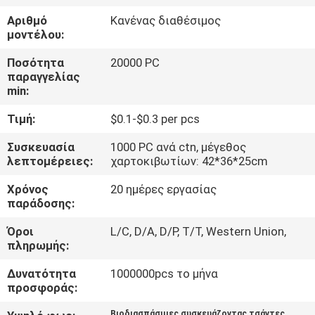
ΈΛΕΓΧΟΣ
Αριθμό
Κανένας διαθέσιμος
μοντέλου:
ΜΑΣ
Ποσότητα
20000 PC
ΕΛΆΤΕ
παραγγελίας
min:
ΣΕ
Τιμή:
$0.1-$0.3 per pcs
ΕΠΑΦΉ
ΜΕ
Συσκευασία
1000 PC ανά ctn, μέγεθος
λεπτομέρειες:
χαρτοκιβωτίων: 42*36*25cm
Χρόνος
20 ημέρες εργασίας
ΖΗΤΉΣΤΕ
παράδοσης:
ΈΝΑ
Όροι
L/C, D/A, D/P, T/T, Western Union,
ΑΠΌΣΠΑΣΜΑ
πληρωμής:
Δυνατότητα
1000000pcs το μήνα
SITEMAP
προσφοράς:
Βιοδιασπάσιμες συσκευάζοντας τσάντες