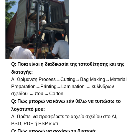
Q: Ποια είναι η διαδικασία της τοποθέτησης και της
διαταγής;
Α: Ωρίμανση Process→Cutting→Bag Making→Material
Preparation→Printing→Lamination → κυλίνδρων
σχεδίου → που →Carton
Q: Πώς μπορώ να κάνω εάν θέλω να τυπώσω το
λογότυπό μου;
Α: Πρέπει να προσφέρετε το αρχείο σχεδίου στο AI,
PSD, PDF ή PSP κ.λπ.
Q: Πώς μπορώ να αρχίσω τη διαταγή;