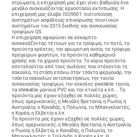
στρώματα, η επιχείρησή μας έχει γίνει βαθμιαία ένα
μεγάλο συσκευάζοντας εργοστάσιο εκτύπωσης. Η
επιχείρησή μας έλαβε ISO9001: πιστοποίηση
συστημάτων ασφάλειας επικύρωσης ποιοτικών
συστημάτων του 2015 διεθνής και συσκευασίας
τροφίμων QS.
Η επιχείρηση αφιερώνει σε εύκαμπτο
συσκευάζοντας τέτοιων για τα τρόφιμα, το ποτό, τα
προϊόντα κρέατος, την αρωματική ουσία, τα τρόφιμα
πρόχειρων φαγητών, τα προϊόντα καθημερινά-
χρήσης και τα χημικά προϊόντα. Τα κύρια προϊόντα
αποτελούνται από τους σωλήνες που στέκονται τη
σακούλα, τη στάση επάνω στην τσάντα φερμουάρ, την
τσάντα σακουλών ανταπαντήσεων, την ταινία
συσκευασίας τροφίμων, την εύκολος-peelable ταινία,
τα shinkable μανίκια PVC και την ετικέτα κ.λπ…. Τα
προϊόντα μας έχουν εξαχθεί σε πολλές χώρες,
όπως αμερικανικός, η Μεγάλη Βρετανία, η Ρωσία, η
Αυστραλία, ο Καναδάς, η Πολωνία, το Μπανγκλαντές,
η Κορέα, η Ελβετία κ.λπ.
Τα προϊόντα μας έχουν εξαχθεί σε πολλές χώρες,
όπως αμερικανικός, η Μεγάλη Βρετανία, η Αυστραλία,
η Ρωσία, η Ελβετία, ο Καναδάς, η Πολωνία, το
Μπανγκλαντές, η Ταϊλάνδη, η Κορέα κ.λπ. Η