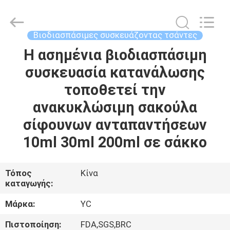
Yucai
Color
Printing
Co.,
Ltd..
Βιοδιασπάσιμες συσκευάζοντας τσάντες
All
Rights
Η ασημένια βιοδιασπάσιμη
ΣΠΊΤΙ
Reserved.
συσκευασία κατανάλωσης
ΠΡΟΪΌΝΤΑ
τοποθετεί την
ανακυκλώσιμη σακούλα
ΠΕΡΊΠΟΥ
σίφουνων ανταπαντήσεων
ΕΜΕΊΣ
10ml 30ml 200ml σε σάκκο
ΓΎΡΟΣ
Τόπος
Κίνα
καταγωγής:
ΕΡΓΟΣΤΑΣΊΩΝ
Μάρκα:
YC
ΠΟΙΟΤΙΚΌΣ
Πιστοποίηση:
FDA,SGS,BRC