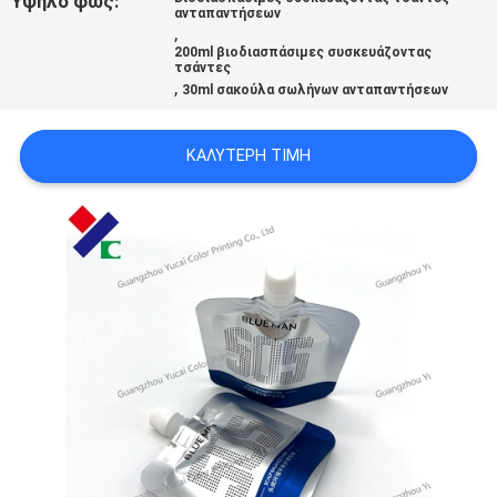
Υψηλό φως:
ανταπαντήσεων
PRIVACY
,
200ml βιοδιασπάσιμες συσκευάζοντας
POLICY
τσάντες
,
30ml σακούλα σωλήνων ανταπαντήσεων
ΚΑΛΎΤΕΡΗ ΤΙΜΉ