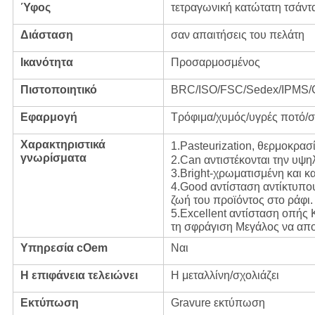
Ύφος
τετραγωνική κατώτατη τσάντ
Διάσταση
σαν απαιτήσεις του πελάτη
Ικανότητα
Προσαρμοσμένος
Πιστοποιητικό
BRC/ISO/FSC/Sedex/IPMS
Εφαρμογή
Τρόφιμα/χυμός/υγρές ποτό/
Χαρακτηριστικά
1.Pasteurization, θερμοκρασ
γνωρίσματα
2.Can αντιστέκονται την υψη
3.Bright-χρωματισμένη και κ
4.Good αντίσταση αντίκτυπο
ζωή του προϊόντος στο ράφι.
5.Excellent αντίσταση οπής
τη σφράγιση Μεγάλος να απο
Υπηρεσία cOem
Ναι
Η επιφάνεια τελειώνει
Η μεταλλίνη/σχολιάζει
Εκτύπωση
Gravure εκτύπωση