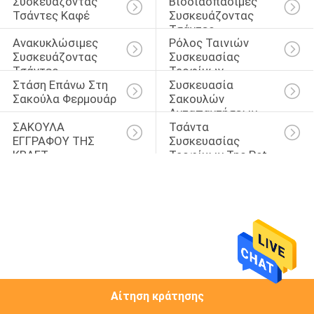
Συσκευάζοντας 
Βιοδιασπάσιμες 
ΈΛΕΓΧΟΣ
Τσάντες Καφέ
Συσκευάζοντας 
Τσάντες
Ανακυκλώσιμες 
Ρόλος Ταινιών 
ΜΑΣ
Συσκευάζοντας 
Συσκευασίας 
Τσάντες
Τροφίμων
ΕΛΆΤΕ
Στάση Επάνω Στη 
Συσκευασία 
ΣΕ
Σακούλα Φερμουάρ
Σακουλών 
Ανταπαντήσεων
ΕΠΑΦΉ
ΣΑΚΟΥΛΑ 
Τσάντα 
ΕΓΓΡΑΦΟΥ ΤΗΣ 
Συσκευασίας 
ΜΕ
KRAFT
Τροφίμων Της Pet
ΖΗΤΉΣΤΕ
ΈΝΑ
ΑΠΌΣΠΑΣΜΑ
SITEMAP
Αίτηση κράτησης