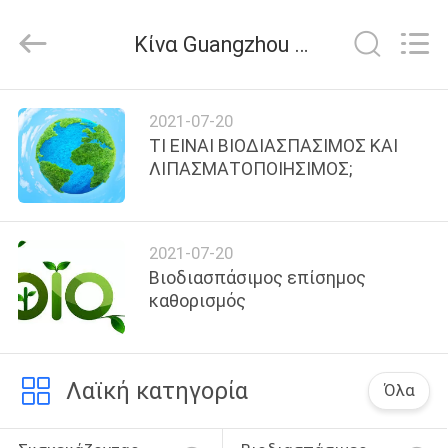
Yucai
Color
Printing
Κίνα Guangzhou Yucai Color Printing Co., Ltd. εταιρικά νέα
Co.,
Ltd..
All
Rights
ΣΠΊΤΙ
Reserved.
2021-07-20
ΤΙ ΕΙΝΑΙ ΒΙΟΔΙΑΣΠΑΣΙΜΟΣ ΚΑΙ
ΠΡΟΪΌΝΤΑ
ΛΙΠΑΣΜΑΤΟΠΟΙΗΣΙΜΟΣ;
ΠΕΡΊΠΟΥ
2021-07-20
ΕΜΕΊΣ
Βιοδιασπάσιμος επίσημος
καθορισμός
ΓΎΡΟΣ
ΕΡΓΟΣΤΑΣΊΩΝ
Λαϊκή κατηγορία
Όλα
ΠΟΙΟΤΙΚΌΣ