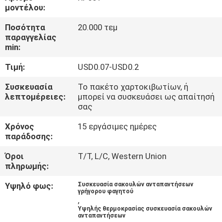
ΈΛΕΓΧΟΣ
μοντέλου:
Ποσότητα
20.000 τεμ
ΜΑΣ
παραγγελίας
min:
ΕΛΆΤΕ
Τιμή:
USD0.07-USD0.2
ΣΕ
ΕΠΑΦΉ
Συσκευασία
Το πακέτο χαρτοκιβωτίων, ή
λεπτομέρειες:
μπορεί να συσκευάσει ως απαίτησή
ΜΕ
σας
Χρόνος
15 εργάσιμες ημέρες
ΖΗΤΉΣΤΕ
παράδοσης:
ΈΝΑ
Όροι
T/T, L/C, Western Union
πληρωμής:
ΑΠΌΣΠΑΣΜΑ
Υψηλό φως:
Συσκευασία σακουλών ανταπαντήσεων
γρήγορου φαγητού
,
SITEMAP
Υψηλής θερμοκρασίας συσκευασία σακουλών
ανταπαντήσεων