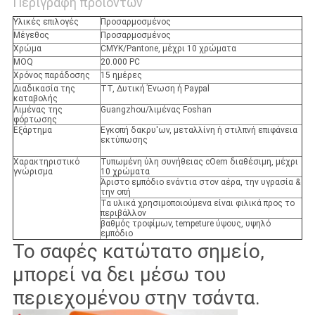
Περιγραφή προϊόντων
Υλικές επιλογές
Προσαρμοσμένος
Μέγεθος
Προσαρμοσμένος
Χρώμα
CMYK/Pantone, μέχρι 10 χρώματα
MOQ
20.000 PC
Χρόνος παράδοσης
15 ημέρες
Διαδικασία της
TT, Δυτική Ένωση ή Paypal
καταβολής
Λιμένας της
Guangzhou/λιμένας Foshan
φόρτωσης
Εξάρτημα
Εγκοπή δακρυ'ων, μεταλλίνη ή στιλπνή επιφάνεια
εκτύπωσης
Χαρακτηριστικό
Τυπωμένη ύλη συνήθειας cOem διαθέσιμη, μέχρι
γνώρισμα
10 χρώματα
Άριστο εμπόδιο ενάντια στον αέρα, την υγρασία &
την οπή
Τα υλικά χρησιμοποιούμενα είναι φιλικά προς το
περιβάλλον
βαθμός τροφίμων, tempeture ύψους, υψηλό
εμπόδιο
Το σαφές κατώτατο σημείο,
μπορεί να δει μέσω του
περιεχομένου στην τσάντα.