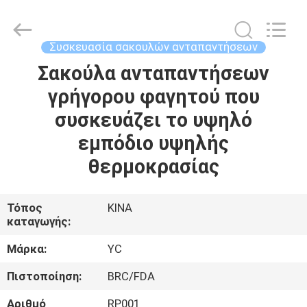
Yucai
Color
Printing
Co.,
Ltd..
Συσκευασία σακουλών ανταπαντήσεων
All
Rights
Σακούλα ανταπαντήσεων
ΣΠΊΤΙ
Reserved.
γρήγορου φαγητού που
ΠΡΟΪΌΝΤΑ
συσκευάζει το υψηλό
εμπόδιο υψηλής
ΠΕΡΊΠΟΥ
θερμοκρασίας
ΕΜΕΊΣ
Τόπος
ΚΙΝΑ
καταγωγής:
ΓΎΡΟΣ
ΕΡΓΟΣΤΑΣΊΩΝ
Μάρκα:
YC
Πιστοποίηση:
BRC/FDA
ΠΟΙΟΤΙΚΌΣ
Αριθμό
RP001