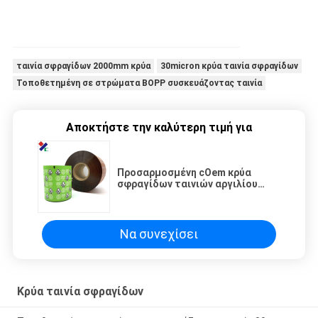
ταινία σφραγίδων 2000mm κρύα
30micron κρύα ταινία σφραγίδων
Τοποθετημένη σε στρώματα BOPP συσκευάζοντας ταινία
Αποκτήστε την καλύτερη τιμή για
Προσαρμοσμένη cOem κρύα
σφραγίδων ταινιών αργιλίου
συσκευάζοντας ταινία βαθμού
τροφίμων εμποδίων φύλλων
αλουμινίου υψηλή
Να συνεχίσει
Κρύα ταινία σφραγίδων