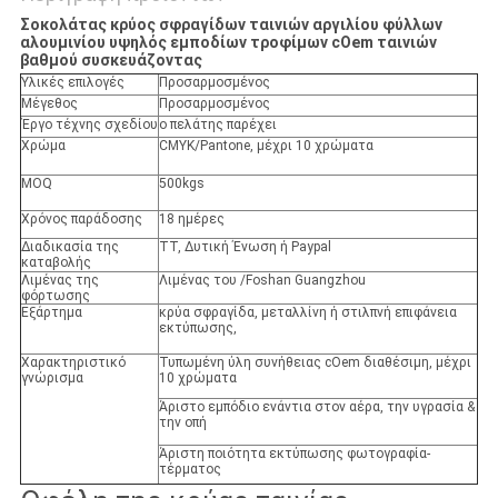
Σοκολάτας κρύος σφραγίδων ταινιών αργιλίου φύλλων
αλουμινίου υψηλός εμποδίων τροφίμων cOem ταινιών
βαθμού συσκευάζοντας
Υλικές επιλογές
Προσαρμοσμένος
Μέγεθος
Προσαρμοσμένος
Έργο τέχνης σχεδίου
ο πελάτης παρέχει
Χρώμα
CMYK/Pantone, μέχρι 10 χρώματα
MOQ
500kgs
Χρόνος παράδοσης
18 ημέρες
Διαδικασία της
TT, Δυτική Ένωση ή Paypal
καταβολής
Λιμένας της
Λιμένας του /Foshan Guangzhou
φόρτωσης
Εξάρτημα
κρύα σφραγίδα, μεταλλίνη ή στιλπνή επιφάνεια
εκτύπωσης,
Χαρακτηριστικό
Τυπωμένη ύλη συνήθειας cOem διαθέσιμη, μέχρι
γνώρισμα
10 χρώματα
Άριστο εμπόδιο ενάντια στον αέρα, την υγρασία &
την οπή
Άριστη ποιότητα εκτύπωσης φωτογραφία-
τέρματος