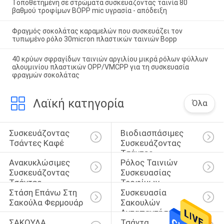
Τοποθετημένη σε στρώματα συσκευάζοντας ταινία 80
βαθμού τροφίμων BOPP mic υγρασία - απόδειξη
Φραγμός σοκολάτας καραμελών που συσκευάζει τον
τυπωμένο ρόλο 30micron πλαστικών ταινιών Bopp
40 κρύων σφραγίδων ταινιών αργιλίου μικρά ρόλων φύλλων
αλουμινίου πλαστικών OPP/VMCPP για τη συσκευασία
φραγμών σοκολάτας
Λαϊκή κατηγορία
Όλα
Συσκευάζοντας 
Βιοδιασπάσιμες 
Τσάντες Καφέ
Συσκευάζοντας 
Τσάντες
Ανακυκλώσιμες 
Ρόλος Ταινιών 
Συσκευάζοντας 
Συσκευασίας 
Τσάντες
Τροφίμων
Στάση Επάνω Στη 
Συσκευασία 
Σακούλα Φερμουάρ
Σακουλών 
Ανταπαντήσεων
ΣΑΚΟΥΛΑ 
Τσάντα 