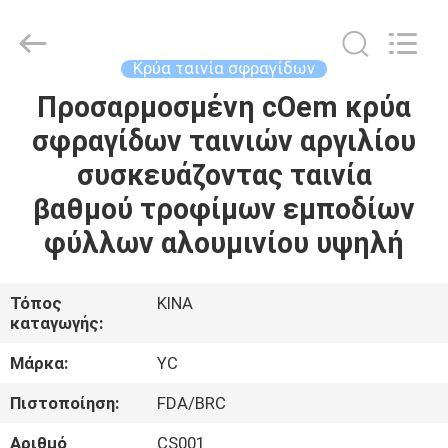
Yucai
Color
Printing
Co.,
Ltd..
Κρύα ταινία σφραγίδων
All
Rights
Προσαρμοσμένη cOem κρύα
ΣΠΊΤΙ
Reserved.
σφραγίδων ταινιών αργιλίου
ΠΡΟΪΌΝΤΑ
συσκευάζοντας ταινία
βαθμού τροφίμων εμποδίων
ΠΕΡΊΠΟΥ
φύλλων αλουμινίου υψηλή
ΕΜΕΊΣ
Τόπος
ΚΙΝΑ
καταγωγής:
ΓΎΡΟΣ
ΕΡΓΟΣΤΑΣΊΩΝ
Μάρκα:
YC
Πιστοποίηση:
FDA/BRC
ΠΟΙΟΤΙΚΌΣ
Αριθμό
CS001