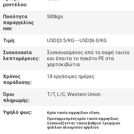
ΈΛΕΓΧΟΣ
μοντέλου:
Ποσότητα
500kgs
ΜΑΣ
παραγγελίας
min:
ΕΛΆΤΕ
Τιμή:
USD$3.5/KG---USD$6.0/KG
ΣΕ
ΕΠΑΦΉ
Συσκευασία
Συσκευασμένος από τη σαφή ταινία
λεπτομέρειες:
και έπειτα το πακέτο PE στα
ΜΕ
χαρτοκιβώτια
Χρόνος
18 εργάσιμες ημέρες
ΖΗΤΉΣΤΕ
παράδοσης:
ΈΝΑ
Όροι
T/T, L/C, Western Union
πληρωμής:
ΑΠΌΣΠΑΣΜΑ
Υψηλό φως:
,
Κρύα ταινία σφραγίδων cOem
,
Προσαρμοσμένη κρύα ταινία σφραγίδων
SITEMAP
Συσκευάζοντας ταινία βαθμού τροφίμων
φύλλων αλουμινίου αργιλίου