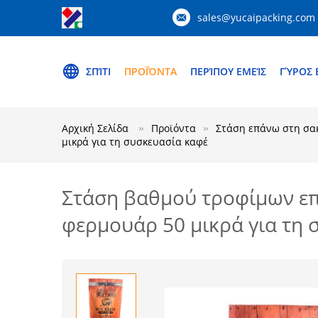
sales@yucaipacking.com
ΣΠΊΤΙ
ΠΡΟΪΌΝΤΑ
ΠΕΡΊΠΟΥ ΕΜΕΊΣ
ΓΎΡΟΣ 
Αρχική Σελίδα
Προϊόντα
Στάση επάνω στη σα
μικρά για τη συσκευασία καφέ
Στάση βαθμού τροφίμων επ
φερμουάρ 50 μικρά για τη 