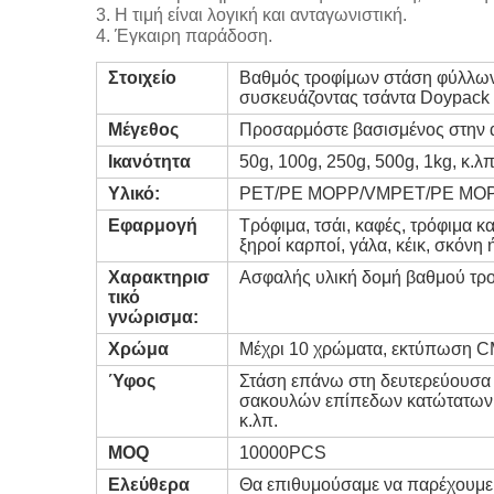
3. Η τιμή είναι λογική και ανταγωνιστική.
4. Έγκαιρη παράδοση.
Στοιχείο
Βαθμός τροφίμων στάση φύλλων
συσκευάζοντας τσάντα Doypack 
Μέγεθος
Προσαρμόστε βασισμένος στην 
Ικανότητα
50g, 100g, 250g, 500g, 1kg, κ.λπ
Υλικό:
PET/PE MOPP/VMPET/PE MOPP
Εφαρμογή
Τρόφιμα, τσάι, καφές, τρόφιμα κ
ξηροί καρποί, γάλα, κέικ, σκόνη 
Χαρακτηρισ
Ασφαλής υλική δομή βαθμού τρ
τικό
γνώρισμα:
Χρώμα
Μέχρι 10 χρώματα, εκτύπωση 
Ύφος
Στάση επάνω στη δευτερεύουσα
σακουλών επίπεδων κατώτατων σ
κ.λπ.
MOQ
10000PCS
Ελεύθερα
Θα επιθυμούσαμε να παρέχουμε τ