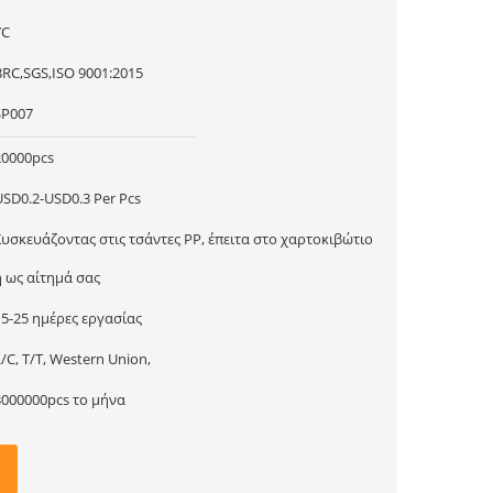
YC
BRC,SGS,ISO 9001:2015
SP007
20000pcs
USD0.2-USD0.3 Per Pcs
Συσκευάζοντας στις τσάντες PP, έπειτα στο χαρτοκιβώτιο
ή ως αίτημά σας
15-25 ημέρες εργασίας
/C, T/T, Western Union,
3000000pcs το μήνα