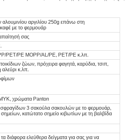
 αλουμινίου αργιλίου 250g επάνω στη
καφέ με το φερμουάρ
απαίτησή σας
.
/PET/PE MOPP/AL/PE, PET/PE κ.λπ.
ατοικίδιων ζώων, πρόχειρα φαγητά, καρύδια, τσιπ,
ή αλεύρι κ.λπ.
οφίμων
CMYK, χρώματα Panton
 σφραγίδων 3 σακούλα σακουλών με το φερμουάρ,
ημείων, κατώτατο σημείο κιβωτίων με τη βαλβίδα
α διάφορα ελεύθερα δείγματα για σας για να