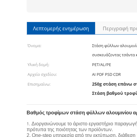
Λεπτομερής ενημέρωση
Περιγραφή πρ
Όνομα:
Στάση φύλλων αλουμινί
συσκευάζοντας τσάντα 
Υλική δομή:
PET/AL/PE
Αρχείο σχεδίου:
AI PDF PSD CDR
250g στάση επάνω 
Επισημαίνω:
Στάση βαθμού τροφ
Βαθμός τροφίμων στάση φύλλων αλουμινίου αρ
1.
Διοργανώνουμε το άριστο εργαστήριο παραγωγής
πρότυπα της ποιότητας των προϊόντων.
2. One-step υπηρεσία από την εκτύπωση, διάθεση