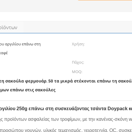
οϊόντων
ου αργιλίου επάνω στη
Χρήση:
καφέ
Πάχος:
MOQ:
στη σακούλα φερμουάρ
50 τα μικρά στέκονται επάνω τη σακο
,
ίμων επάνω στις σακούλες
γιλίου 250g επάνω στη συσκευάζοντας τσάντα Doypack κ
 προϊόντων ασφαλείας των τροφίμων, με την κανένας-σκόνη wo
 προσώπου γουνών, υλικός τεμαχισμός, χειροτεχνία, QC, συσκ