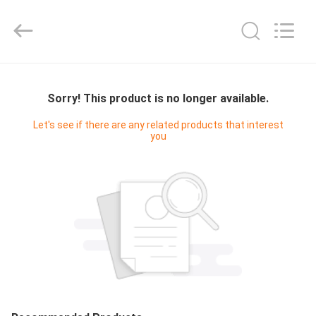
Yucai
Color
Printing
Co.,
Ltd..
All
Rights
ΣΠΊΤΙ
Reserved.
Sorry! This product is no longer available.
ΠΡΟΪΌΝΤΑ
Let's see if there are any related products that interest
you
ΠΕΡΊΠΟΥ
ΕΜΕΊΣ
ΓΎΡΟΣ
ΕΡΓΟΣΤΑΣΊΩΝ
ΠΟΙΟΤΙΚΌΣ