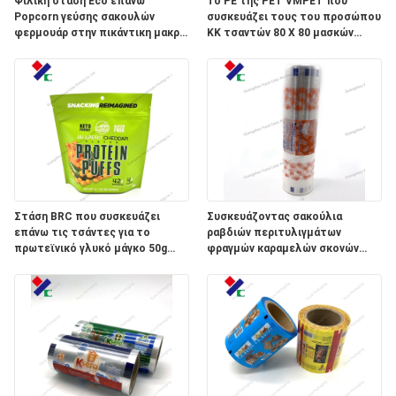
Φιλική στάση Eco επάνω
Το PE της PET VMPET που
PRIVACY
Popcorn γεύσης σακουλών
συσκευάζει τους του προσώπου
φερμουάρ στην πικάντικη μακριά
ΚΚ τσαντών 80 X 80 μασκών
POLICY
ζωή του προϊόντος στο ράφι
προσάρμοσε διαμορφωμένος
τσαντών συσκευασίας
Στάση BRC που συσκευάζει
Συσκευάζοντας σακούλια
επάνω τις τσάντες για το
ραβδιών περιτυλιγμάτων
πρωτεϊνικό γλυκό μάγκο 50g
φραγμών καραμελών σκονών
καραμελών πρόχειρων φαγητών
ενεργειακών ποτών χυμού
ριπών
γάλακτος στιγμιαίου καφέ
ταινιών συσκευασίας τροφίμων
μεταλλινών