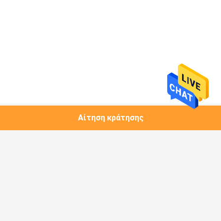
Αίτηση κράτησης
Λαϊκή κατηγορία
Όλα
Συσκευάζοντας 
Βιοδιασπάσιμες 
Τσάντες Καφέ
Συσκευάζοντας 
Τσάντες
Ανακυκλώσιμες 
Ρόλος Ταινιών 
Συσκευάζοντας 
Συσκευασίας 
Τσάντες
Τροφίμων
Στάση Επάνω Στη 
Συσκευασία 
Σακούλα Φερμουάρ
Σακουλών 