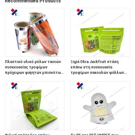
Recommended Products
ΈΛΕΓΧΟΣ
ΜΑΣ
ΕΛΆΤΕ
ΣΕ
ΕΠΑΦΉ
Πλαστικό υλικό ρόλων ταινιών
Ξηρά Okra Jackfruit στάση
ΜΕ
συσκευασίας τροφίμων
επάνω στη συσκευασία
πρόχειρων φαγητών μπισκότων
τροφίμων σακουλών φύλλων
μπισκότων τσιπ πατατών
αλουμινίου φερμουάρ 100g
ΖΗΤΉΣΤΕ
ΈΝΑ
ΑΠΌΣΠΑΣΜΑ
SITEMAP