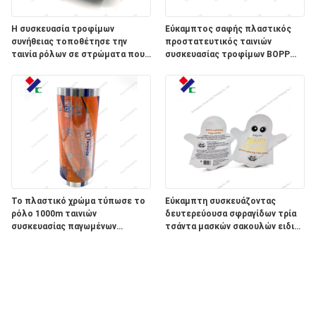
Η συσκευασία τροφίμων
Εύκαμπτος σαφής πλαστικός
συνήθειας τοποθέτησε την
προστατευτικός ταινιών
ταινία ρόλων σε στρώματα που
συσκευασίας τροφίμων BOPP
τυπώθηκε για την πλαστική
τυπωμένος μαργαριτάρι
ταινία φύλλων αλουμινίου
αργιλίου της Pet μπισκότων
Το πλαστικό χρώμα τύπωσε το
Εύκαμπτη συσκευάζοντας
ρόλο 1000m ταινιών
δευτερεύουσα σφραγίδων τρία
συσκευασίας παγωμένων
τσάντα μασκών σακουλών ειδική
τροφίμων μήκος
διαμορφωμένη του προσώπου