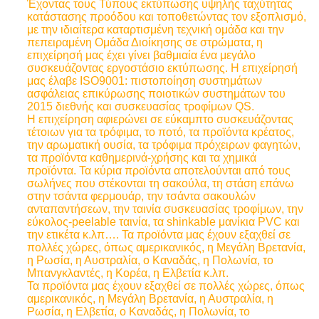
Έχοντας τους Τύπους εκτύπωσης υψηλής ταχύτητας
κατάστασης προόδου και τοποθετώντας τον εξοπλισμό,
με την ιδιαίτερα καταρτισμένη τεχνική ομάδα και την
πεπειραμένη Ομάδα Διοίκησης σε στρώματα, η
επιχείρησή μας έχει γίνει βαθμιαία ένα μεγάλο
συσκευάζοντας εργοστάσιο εκτύπωσης. Η επιχείρησή
μας έλαβε ISO9001: πιστοποίηση συστημάτων
ασφάλειας επικύρωσης ποιοτικών συστημάτων του
2015 διεθνής και συσκευασίας τροφίμων QS.
Η επιχείρηση αφιερώνει σε εύκαμπτο συσκευάζοντας
τέτοιων για τα τρόφιμα, το ποτό, τα προϊόντα κρέατος,
την αρωματική ουσία, τα τρόφιμα πρόχειρων φαγητών,
τα προϊόντα καθημερινά-χρήσης και τα χημικά
προϊόντα. Τα κύρια προϊόντα αποτελούνται από τους
σωλήνες που στέκονται τη σακούλα, τη στάση επάνω
στην τσάντα φερμουάρ, την τσάντα σακουλών
ανταπαντήσεων, την ταινία συσκευασίας τροφίμων, την
εύκολος-peelable ταινία, τα shinkable μανίκια PVC και
την ετικέτα κ.λπ…. Τα προϊόντα μας έχουν εξαχθεί σε
πολλές χώρες, όπως αμερικανικός, η Μεγάλη Βρετανία,
η Ρωσία, η Αυστραλία, ο Καναδάς, η Πολωνία, το
Μπανγκλαντές, η Κορέα, η Ελβετία κ.λπ.
Τα προϊόντα μας έχουν εξαχθεί σε πολλές χώρες, όπως
αμερικανικός, η Μεγάλη Βρετανία, η Αυστραλία, η
Ρωσία, η Ελβετία, ο Καναδάς, η Πολωνία, το