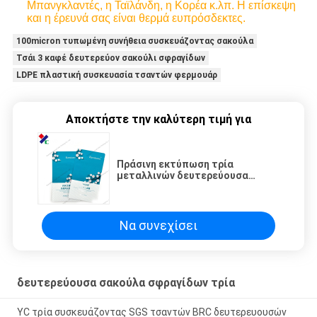
Μπανγκλαντές, η Ταϊλάνδη, η Κορέα κ.λπ. Η επίσκεψη
και η έρευνά σας είναι θερμά ευπρόσδεκτες.
100micron τυπωμένη συνήθεια συσκευάζοντας σακούλα
Τσάι 3 καφέ δευτερεύον σακούλι σφραγίδων
LDPE πλαστική συσκευασία τσαντών φερμουάρ
Αποκτήστε την καλύτερη τιμή για
Πράσινη εκτύπωση τρία
μεταλλινών δευτερεύουσα
σφραγίδων σακουλών άσπρη της
Kraft τσάντα μασκών εγγράφου
του προσώπου
Να συνεχίσει
δευτερεύουσα σακούλα σφραγίδων τρία
YC τρία συσκευάζοντας SGS τσαντών BRC δευτερευουσών