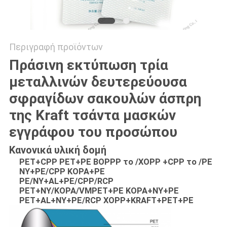
Περιγραφή προϊόντων
Πράσινη εκτύπωση τρία
μεταλλινών δευτερεύουσα
σφραγίδων σακουλών άσπρη
της Kraft τσάντα μασκών
εγγράφου του προσώπου
Κανονικά υλική δομή
PET+CPP PET+PE BOPPP το /XOPP +CPP το /PE
NY+PE/CPP KOPA+PE
PE/NY+AL+PE/CPP/RCP
PET+NY/KOPA/VMPET+PE KOPA+NY+PE
PET+AL+NY+PE/RCP XOPP+KRAFT+PET+PE