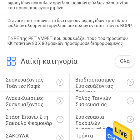
σφραγίδων σακουλών αργιλίου μασκών φύλλων αλουμινίου
του προσώπου εγκεκριμένο
Gravure που τυπώνει το δευτερεύον σφραγίδων τρία υλικό
φύλλων αλουμινίου αργιλίου σακουλών έντυπο τσάντα BOPP
Το PE της PET VMPET που συσκευάζει τους του προσώπου
ΚΚ τσαντών 80 X 80 μασκών προσάρμοσε διαμορφωμένος
Λαϊκή κατηγορία
Όλα
Συσκευάζοντας 
Βιοδιασπάσιμες 
Τσάντες Καφέ
Συσκευάζοντας 
Τσάντες
Ανακυκλώσιμες 
Ρόλος Ταινιών 
Συσκευάζοντας 
Συσκευασίας 
Τσάντες
Τροφίμων
Στάση Επάνω Στη 
Συσκευασία 
Σακούλα Φερμουάρ
Σακουλών 
Ανταπαντήσεων
ΣΑΚΟΥΛΑ 
Τσάντα 