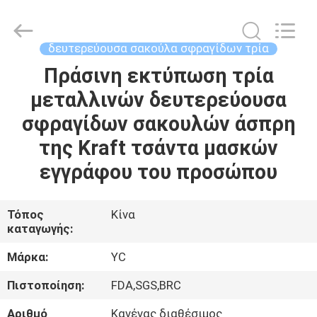
Yucai
Color
Printing
Co.,
Ltd..
δευτερεύουσα σακούλα σφραγίδων τρία
All
Rights
Πράσινη εκτύπωση τρία
ΣΠΊΤΙ
Reserved.
μεταλλινών δευτερεύουσα
ΠΡΟΪΌΝΤΑ
σφραγίδων σακουλών άσπρη
της Kraft τσάντα μασκών
ΠΕΡΊΠΟΥ
εγγράφου του προσώπου
ΕΜΕΊΣ
Τόπος
Κίνα
καταγωγής:
ΓΎΡΟΣ
ΕΡΓΟΣΤΑΣΊΩΝ
Μάρκα:
YC
Πιστοποίηση:
FDA,SGS,BRC
ΠΟΙΟΤΙΚΌΣ
Αριθμό
Κανένας διαθέσιμος