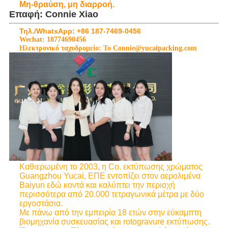
Μη-θραύση, μη διαρροή.
Επαφή: Connie Xiao
Τηλ./WhatsApp: +86 187-7469-0456
Wechat: 18774690456
Ηλεκτρονικό ταχυδρομείο: Το Connie@yucaipacking.com
Καθιερωμένη το 2003, η Co. εκτύπωσης χρώματος
Guangzhou Yucai, ΕΠΕ εντοπίζει στον αερολιμένα
Baiyun εδώ κοντά και καλύπτει την περιοχή
περισσότερα από 20.000 τετραγωνικά μέτρα με δύο
εργοστάσια.
Με πάνω από την εμπειρία 18 ετών στην εύκαμπτη
βιομηχανία συσκευασίας και rotogravure εκτύπωσης.