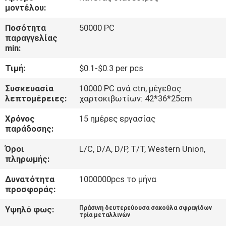
ΈΛΕΓΧΟΣ
μοντέλου:
Ποσότητα
50000 PC
ΜΑΣ
παραγγελίας
min:
ΕΛΆΤΕ
Τιμή:
$0.1-$0.3 per pcs
ΣΕ
ΕΠΑΦΉ
Συσκευασία
10000 PC ανά ctn, μέγεθος
λεπτομέρειες:
χαρτοκιβωτίων: 42*36*25cm
ΜΕ
Χρόνος
15 ημέρες εργασίας
παράδοσης:
ΖΗΤΉΣΤΕ
Όροι
L/C, D/A, D/P, T/T, Western Union,
ΈΝΑ
πληρωμής:
ΑΠΌΣΠΑΣΜΑ
Δυνατότητα
1000000pcs το μήνα
προσφοράς:
SITEMAP
Υψηλό φως:
Πράσινη δευτερεύουσα σακούλα σφραγίδων
τρία μεταλλινών
,