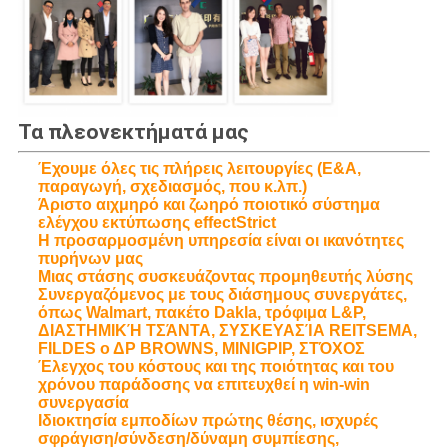
Τα πλεονεκτήματά μας
Έχουμε όλες τις πλήρεις λειτουργίες (Ε&Α,
παραγωγή, σχεδιασμός, που κ.λπ.)
Άριστο αιχμηρό και ζωηρό ποιοτικό σύστημα
ελέγχου εκτύπωσης effectStrict
Η προσαρμοσμένη υπηρεσία είναι οι ικανότητες
πυρήνων μας
Μιας στάσης συσκευάζοντας προμηθευτής λύσης
Συνεργαζόμενος με τους διάσημους συνεργάτες,
όπως Walmart, πακέτο Dakla, τρόφιμα L&P,
ΔΙΑΣΤΗΜΙΚΉ ΤΣΆΝΤΑ, ΣΥΣΚΕΥΑΣΊΑ REITSEMA,
FILDES ο ΔΡ BROWNS, MINIGPIP, ΣΤΌΧΟΣ
Έλεγχος του κόστους και της ποιότητας και του
χρόνου παράδοσης να επιτευχθεί η win-win
συνεργασία
Ιδιοκτησία εμποδίων πρώτης θέσης, ισχυρές
σφράγιση/σύνδεση/δύναμη συμπίεσης,